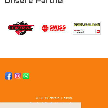
Unsere Partner
© BC Buchrain-Ebikon
Erstellt mit ClubDesk Vereinssoftware