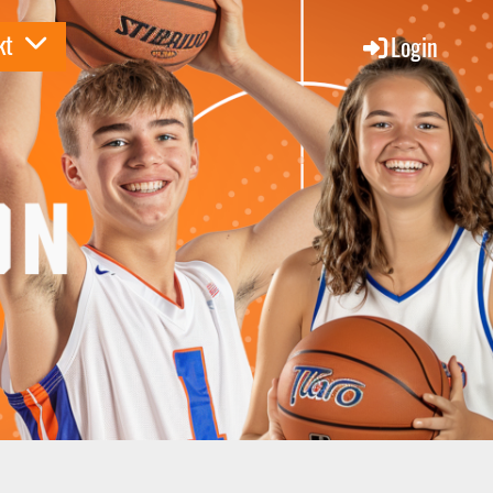
kt
Login